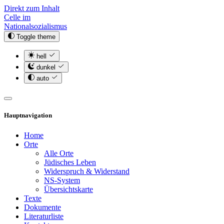
Direkt zum Inhalt
Celle im
Nationalsozialismus
Toggle theme
hell
dunkel
auto
Hauptnavigation
Home
Orte
Alle Orte
Jüdisches Leben
Widerspruch & Widerstand
NS-System
Übersichtskarte
Texte
Dokumente
Literaturliste