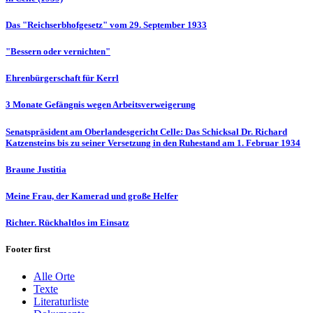
Das "Reichserbhofgesetz" vom 29. September 1933
"Bessern oder vernichten"
Ehrenbürgerschaft für Kerrl
3 Monate Gefängnis wegen Arbeitsverweigerung
Senatspräsident am Oberlandesgericht Celle: Das Schicksal Dr. Richard
Katzensteins bis zu seiner Versetzung in den Ruhestand am 1. Februar 1934
Braune Justitia
Meine Frau, der Kamerad und große Helfer
Richter. Rückhaltlos im Einsatz
Footer first
Alle Orte
Texte
Literaturliste