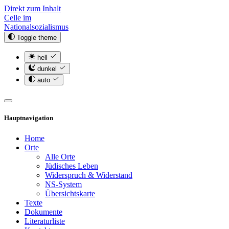
Direkt zum Inhalt
Celle im
Nationalsozialismus
Toggle theme
hell
dunkel
auto
Hauptnavigation
Home
Orte
Alle Orte
Jüdisches Leben
Widerspruch & Widerstand
NS-System
Übersichtskarte
Texte
Dokumente
Literaturliste