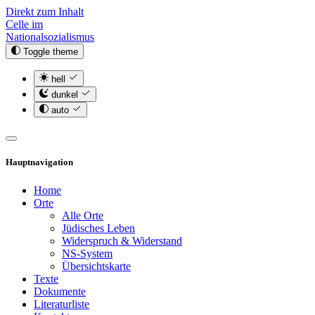
Direkt zum Inhalt
Celle im
Nationalsozialismus
Toggle theme
hell
dunkel
auto
Hauptnavigation
Home
Orte
Alle Orte
Jüdisches Leben
Widerspruch & Widerstand
NS-System
Übersichtskarte
Texte
Dokumente
Literaturliste