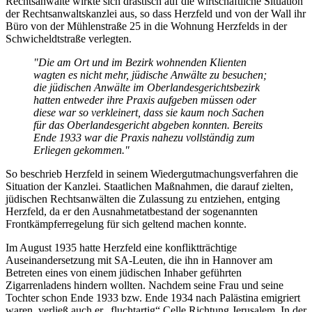
Rechtsanwälte wirkte sich drastisch auf die wirtschaftliche Situation
der Rechtsanwaltskanzlei aus, so dass Herzfeld und von der Wall ihr
Büro von der Mühlenstraße 25 in die Wohnung Herzfelds in der
Schwicheldtstraße verlegten.
"Die am Ort und im Bezirk wohnenden Klienten
wagten es nicht mehr, jüdische Anwälte zu besuchen;
die jüdischen Anwälte im Oberlandesgerichtsbezirk
hatten entweder ihre Praxis aufgeben müssen oder
diese war so verkleinert, dass sie kaum noch Sachen
für das Oberlandesgericht abgeben konnten. Bereits
Ende 1933 war die Praxis nahezu vollständig zum
Erliegen gekommen."
So beschrieb Herzfeld in seinem Wiedergutmachungsverfahren die
Situation der Kanzlei. Staatlichen Maßnahmen, die darauf zielten,
jüdischen Rechtsanwälten die Zulassung zu entziehen, entging
Herzfeld, da er den Ausnahmetatbestand der sogenannten
Frontkämpferregelung für sich geltend machen konnte.
Im August 1935 hatte Herzfeld eine konfliktträchtige
Auseinandersetzung mit SA-Leuten, die ihn in Hannover am
Betreten eines von einem jüdischen Inhaber geführten
Zigarrenladens hindern wollten. Nachdem seine Frau und seine
Tochter schon Ende 1933 bzw. Ende 1934 nach Palästina emigriert
waren, verließ auch er „fluchtartig“ Celle Richtung Jerusalem. In der