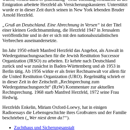
Emigration arbeitete Herzfeld als Versicherungskassierer. Unterstützt
wurde er in dieser Zeit durch seinen in New York lebenden Bruder
Arnold Herzfeld.
„Gruß an Deutschland. Eine Abrechnung in Versen“
ist der Titel
einer kleinen Gedichtsammlung, die Herzfeld 1947 in Jerusalem
veröffentlichte und in der er sich mit den nationalsozialistischen
Verbrechen auseinandersetzte.
Im Jahr 1950 erhielt Manfred Herzfeld das Angebot, als Anwalt in
Wiedergutmachungssachen für die Jewish Restitution Successor
Organization (JRSO) zu arbeiten. Er kehrte nach Deutschland
zurück und war zunächst in Baden-Württemberg und ab 1953 in
Berlin tätig. Ab 1956 wirkte er als freier Rechtsanwalt vor allem für
die United Restitution Organization (URO). Regelmäßig schrieb er
in dieser Zeit in der Zeitschrift „Rechtsprechung zum
Wiedergutmachungsrecht“ (RzW) Kommentare zur aktuellen
Rechtsprechung. 1968 starb Manfred Herzfeld, 1972 seine Frau
Hedwig.
Herzfelds Enkelin, Miriam Oxford-Loewy, hat in einigen
Radioessays die Lebensgeschichte ihres Großvaters und der Familie
beschrieben (
„Wer niest denn da?“
).
Zuchthaus und Sicherungsanstalt