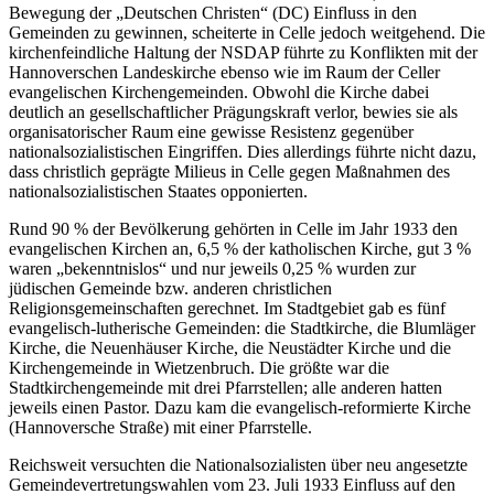
Bewegung der „Deutschen Christen“ (DC) Einfluss in den
Gemeinden zu gewinnen, scheiterte in Celle jedoch weitgehend. Die
kirchenfeindliche Haltung der NSDAP führte zu Konflikten mit der
Hannoverschen Landeskirche ebenso wie im Raum der Celler
evangelischen Kirchengemeinden. Obwohl die Kirche dabei
deutlich an gesellschaftlicher Prägungskraft verlor, bewies sie als
organisatorischer Raum eine gewisse Resistenz gegenüber
nationalsozialistischen Eingriffen. Dies allerdings führte nicht dazu,
dass christlich geprägte Milieus in Celle gegen Maßnahmen des
nationalsozialistischen Staates opponierten.
Rund 90 % der Bevölkerung gehörten in Celle im Jahr 1933 den
evangelischen Kirchen an, 6,5 % der katholischen Kirche, gut 3 %
waren „bekenntnislos“ und nur jeweils 0,25 % wurden zur
jüdischen Gemeinde bzw. anderen christlichen
Religionsgemeinschaften gerechnet. Im Stadtgebiet gab es fünf
evangelisch-lutherische Gemeinden: die Stadtkirche, die Blumläger
Kirche, die Neuenhäuser Kirche, die Neustädter Kirche und die
Kirchengemeinde in Wietzenbruch. Die größte war die
Stadtkirchengemeinde mit drei Pfarrstellen; alle anderen hatten
jeweils einen Pastor. Dazu kam die evangelisch-reformierte Kirche
(Hannoversche Straße) mit einer Pfarrstelle.
Reichsweit versuchten die Nationalsozialisten über neu angesetzte
Gemeindevertretungswahlen vom 23. Juli 1933 Einfluss auf den