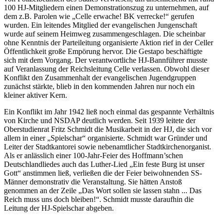
100 HJ-Mitgliedern einen Demonstrationszug zu unternehmen, auf
dem z.B. Parolen wie „Celle erwache! BK verrecke!“ gerufen
wurden. Ein leitendes Mitglied der evangelischen Jungenschaft
wurde auf seinem Heimweg zusammengeschlagen. Die scheinbar
ohne Kenntnis der Parteileitung organisierte Aktion rief in der Celler
Öffentlichkeit große Empörung hervor. Die Gestapo beschäftigte
sich mit dem Vorgang. Der verantwortliche HJ-Bannführer musste
auf Veranlassung der Reichsleitung Celle verlassen. Obwohl dieser
Konflikt den Zusammenhalt der evangelischen Jugendgruppen
zunächst stärkte, blieb in den kommenden Jahren nur noch ein
kleiner aktiver Kern.
Ein Konflikt im Jahr 1942 ließ noch einmal das gespannte Verhältnis
von Kirche und NSDAP deutlich werden. Seit 1939 leitete der
Oberstudienrat Fritz Schmidt die Musikarbeit in der HJ, die sich vor
allem in einer „Spielschar“ organisierte. Schmidt war Gründer und
Leiter der Stadtkantorei sowie nebenamtlicher Stadtkirchenorganist.
Als er anlässlich einer 100-Jahr-Feier des Hoffmann’schen
Deutschlandliedes auch das Luther-Lied „Ein feste Burg ist unser
Gott“ anstimmen ließ, verließen die der Feier beiwohnenden SS-
Männer demonstrativ die Veranstaltung. Sie hätten Anstoß
genommen an der Zeile „Das Wort sollen sie lassen stahn ... Das
Reich muss uns doch bleiben!“. Schmidt musste daraufhin die
Leitung der HJ-Spielschar abgeben.