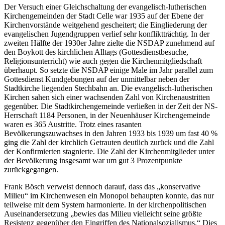
Der Versuch einer Gleichschaltung der evangelisch-lutherischen
Kirchengemeinden der Stadt Celle war 1935 auf der Ebene der
Kirchenvorstände weitgehend gescheitert; die Eingliederung der
evangelischen Jugendgruppen verlief sehr konfliktträchtig. In der
zweiten Hälfte der 1930er Jahre zielte die NSDAP zunehmend auf
den Boykott des kirchlichen Alltags (Gottesdienstbesuche,
Religionsunterricht) wie auch gegen die Kirchenmitgliedschaft
überhaupt. So setzte die NSDAP einige Male im Jahr parallel zum
Gottesdienst Kundgebungen auf der unmittelbar neben der
Stadtkirche liegenden Stechbahn an. Die evangelisch-lutherischen
Kirchen sahen sich einer wachsenden Zahl von Kirchenaustritten
gegenüber. Die Stadtkirchengemeinde verließen in der Zeit der NS-
Herrschaft 1184 Personen, in der Neuenhäuser Kirchengemeinde
waren es 365 Austritte. Trotz eines rasanten
Bevölkerungszuwachses in den Jahren 1933 bis 1939 um fast 40 %
ging die Zahl der kirchlich Getrauten deutlich zurück und die Zahl
der Konfirmierten stagnierte. Die Zahl der Kirchenmitglieder unter
der Bevölkerung insgesamt war um gut 3 Prozentpunkte
zurückgegangen.
Frank Bösch verweist dennoch darauf, dass das „konservative
Milieu“ im Kirchenwesen ein Monopol behaupten konnte, das nur
teilweise mit dem System harmonierte. In der kirchenpolitischen
Auseinandersetzung „bewies das Milieu vielleicht seine größte
Resistenz gegenüber den Eingriffen des Nationalsozialismus.“ Dies