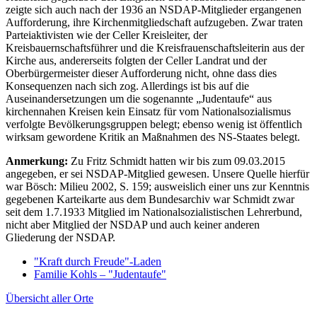
zeigte sich auch nach der 1936 an NSDAP-Mitglieder ergangenen
Aufforderung, ihre Kirchenmitgliedschaft aufzugeben. Zwar traten
Parteiaktivisten wie der Celler Kreisleiter, der
Kreisbauernschaftsführer und die Kreisfrauenschaftsleiterin aus der
Kirche aus, andererseits folgten der Celler Landrat und der
Oberbürgermeister dieser Aufforderung nicht, ohne dass dies
Konsequenzen nach sich zog. Allerdings ist bis auf die
Auseinandersetzungen um die sogenannte „Judentaufe“ aus
kirchennahen Kreisen kein Einsatz für vom Nationalsozialismus
verfolgte Bevölkerungsgruppen belegt; ebenso wenig ist öffentlich
wirksam gewordene Kritik an Maßnahmen des NS-Staates belegt.
Anmerkung:
Zu Fritz Schmidt hatten wir bis zum 09.03.2015
angegeben, er sei NSDAP-Mitglied gewesen. Unsere Quelle hierfür
war Bösch: Milieu 2002, S. 159; ausweislich einer uns zur Kenntnis
gegebenen Karteikarte aus dem Bundesarchiv war Schmidt zwar
seit dem 1.7.1933 Mitglied im Nationalsozialistischen Lehrerbund,
nicht aber Mitglied der NSDAP und auch keiner anderen
Gliederung der NSDAP.
"Kraft durch Freude"-Laden
Familie Kohls – "Judentaufe"
Übersicht aller Orte