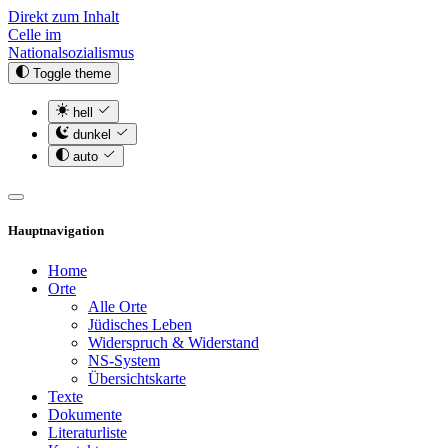
Direkt zum Inhalt
Celle im
Nationalsozialismus
Toggle theme
hell
dunkel
auto
Hauptnavigation
Home
Orte
Alle Orte
Jüdisches Leben
Widerspruch & Widerstand
NS-System
Übersichtskarte
Texte
Dokumente
Literaturliste