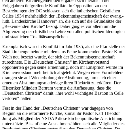
den anderen Kirchengemeinden ergaben sich hieraus in den
Folgejahren tiefgreifende Konflikte. In Opposition zu den
Bestrebungen der DC schlossen sich die lutherischen Geistlichen
Celles 1934 mehrheitlich der „Bekenntnisgemeinschaft der evang.-
luth. Landeskirche Hannover“ an, die sich auf die Grundsätze der
„Bekennenden Kirche“ bezog. Dabei ging es vor allem um die
Abgrenzung der christlichen Lehre von allen politischen Ideologien
und staatlichen Totalitätsansprüchen.
Exemplarisch war ein Konflikt im Jahr 1935, als eine Pfarrstelle der
Stadtkirchengemeinde mit dem aus Peine kommenden Pastor Kurt
Weih neu besetzt wurde, der sich der Bekenntnisgemeinschaft
zurechnete. Die „Deutschen Christen“ im Kirchenvorstand
opponierten gegen seine Ernennung, doch ihr Einspruch wurde im
Kirchenvorstand mehrheitlich abgelehnt. Wegen eines Formfehlers
drangen sie auf Wiederholung der Abstimmung, um nach einer
erneuten Abstimmungsniederlage ihren Rücktritt zu erklären. Der
Historiker Mijndert Bertram vertritt die Auffassung, dass die
„Deutschen Christen“ damit „ihre wohl wichtigste Bastion in Celle
verloren“ hatten.
Fest in der Hand der „Deutschen Christen“ war dagegen von
Beginn an die reformierte Kirche, zumal ihr Pastor Karl Theodor
Jung als Mitglied der NSDAP diese kirchenpolitische Ausrichtung
unterstützte. Bis auf eine Ausnahme zählten sich alle Mitglieder des
Presbyteriums (Kirchenvorstand) zu den Deutschen Christen. Da