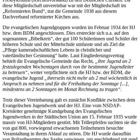
diese Mitgliedschaft unvereinbar war mit der Mitgliedschaft im
„Reformierten Bund“, trat die Gemeinde 1938 aus diesem
Dachverband reformierter Kirchen aus.
Die evangelischen Jugendgruppen wurden im Februar 1934 der HJ
bzw. dem BDM angeschlossen. Dies erstreckte sich u.a. auf den
sogenannten „Bibelkreis“, der gut 100 Schülerinnen und Schüler der
höheren Schule und der Mittelschule umfasste und als Ziel die
„Pflege kameradschaftlichen Lebens in christlicher und
vaterländischer Gesinnung“ hatte. Laut Eingliederungsvertrag
behielt die Evangelische Gemeinde das Recht,
„ihre Jugend an 2
festzulegenden Wochentagen durch von ihr bestimmte Jugendleiter
zu betreuen“
, weiter verpflichtete sich die HJ bzw. der BDM, die
evangelische Jugend
„ihrerseits nicht mehr als 2 mal wöchentlich in
Anspruch zu nehmen und für die Freihaltung der Sonntage [...],
mindestens an 2 Sonntagen im Monat Rechnung zu tragen“
.
Trotz dieser Vereinbarung gab es zunächst Konflikte zwischen dem
Evangelischen Jugendwerk und der HJ. Eine vom NSDAP-
Kreisleiter genehmigte Kundgebung des Evangelischen
Jugendwerkes in der Städtischen Union am 15. Februar 1935 wurde
massiv von HJ-Mitgliedern gestört. Mit Trillerpfeifen suchten sie die
von gut 800, vorwiegend erwachsenen Teilnehmern besuchte
Veranstaltung in ihrem Ablauf zu stören. Die HJ wurde daraufhin
von Polizeibeamten des Saales verwiesen, um anschließend mit rund