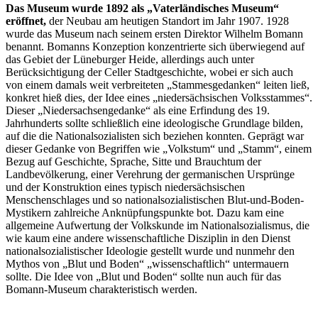
Das Museum wurde 1892 als „Vaterländisches Museum“
eröffnet,
der Neubau am heutigen Standort im Jahr 1907. 1928
wurde das Museum nach seinem ersten Direktor Wilhelm Bomann
benannt. Bomanns Konzeption konzentrierte sich überwiegend auf
das Gebiet der Lüneburger Heide, allerdings auch unter
Berücksichtigung der Celler Stadtgeschichte, wobei er sich auch
von einem damals weit verbreiteten „Stammesgedanken“ leiten ließ,
konkret hieß dies, der Idee eines „niedersächsischen Volksstammes“.
Dieser „Niedersachsengedanke“ als eine Erfindung des 19.
Jahrhunderts sollte schließlich eine ideologische Grundlage bilden,
auf die die Nationalsozialisten sich beziehen konnten. Geprägt war
dieser Gedanke von Begriffen wie „Volkstum“ und „Stamm“, einem
Bezug auf Geschichte, Sprache, Sitte und Brauchtum der
Landbevölkerung, einer Verehrung der germanischen Ursprünge
und der Konstruktion eines typisch niedersächsischen
Menschenschlages und so nationalsozialistischen Blut-und-Boden-
Mystikern zahlreiche Anknüpfungspunkte bot. Dazu kam eine
allgemeine Aufwertung der Volkskunde im Nationalsozialismus, die
wie kaum eine andere wissenschaftliche Disziplin in den Dienst
nationalsozialistischer Ideologie gestellt wurde und nunmehr den
Mythos von „Blut und Boden“ „wissenschaftlich“ untermauern
sollte. Die Idee von „Blut und Boden“ sollte nun auch für das
Bomann-Museum charakteristisch werden.