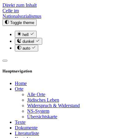
Direkt zum Inhalt
Celle im
Nationalsozialismus
Toggle theme
hell
dunkel
auto
Hauptnavigation
Home
Orte
Alle Orte
Jüdisches Leben
Widerspruch & Widerstand
NS-System
Übersichtskarte
Texte
Dokumente
Literaturliste