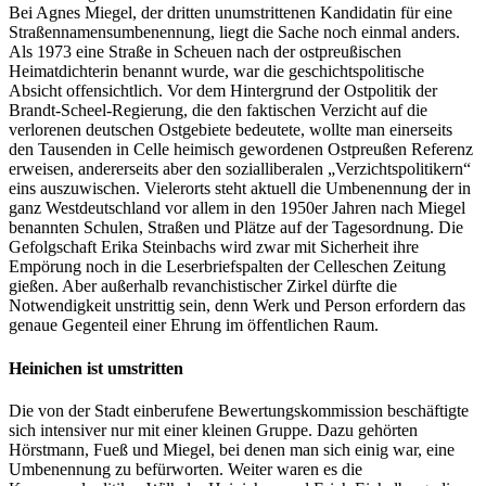
Bei Agnes Miegel, der dritten unumstrittenen Kandidatin für eine
Straßennamensumbenennung, liegt die Sache noch einmal anders.
Als 1973 eine Straße in Scheuen nach der ostpreußischen
Heimatdichterin benannt wurde, war die geschichtspolitische
Absicht offensichtlich. Vor dem Hintergrund der Ostpolitik der
Brandt-Scheel-Regierung, die den faktischen Verzicht auf die
verlorenen deutschen Ostgebiete bedeutete, wollte man einerseits
den Tausenden in Celle heimisch gewordenen Ostpreußen Referenz
erweisen, andererseits aber den sozialliberalen „Verzichtspolitikern“
eins auszuwischen. Vielerorts steht aktuell die Umbenennung der in
ganz Westdeutschland vor allem in den 1950er Jahren nach Miegel
benannten Schulen, Straßen und Plätze auf der Tagesordnung. Die
Gefolgschaft Erika Steinbachs wird zwar mit Sicherheit ihre
Empörung noch in die Leserbriefspalten der Celleschen Zeitung
gießen. Aber außerhalb revanchistischer Zirkel dürfte die
Notwendigkeit unstrittig sein, denn Werk und Person erfordern das
genaue Gegenteil einer Ehrung im öffentlichen Raum.
Heinichen ist umstritten
Die von der Stadt einberufene Bewertungskommission beschäftigte
sich intensiver nur mit einer kleinen Gruppe. Dazu gehörten
Hörstmann, Fueß und Miegel, bei denen man sich einig war, eine
Umbenennung zu befürworten. Weiter waren es die