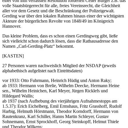
einer von ihm verfassten Resolution forderten Celler Bürger z.B. das
volle Staatsbürgerrecht für alle, freies Vereinsrecht, die Gleichheit
aller vor dem Gesetz und die Beschränkung der Polizeigewalt.
Gerding war über den lokalen Rahmen hinaus einer der wichtigsten
Akteure der bürgerlichen Revolte von 1848/49 im Königreich
Hannover.
Das kleine Problem, dass es schon einen Gerdingweg gibt, ließe
sich vielleicht schon dadurch lösen, dass die Rathausadresse den
Namen „Carl-Gerding-Platz“ bekommt.
[KASTEN]
27 Personen waren nachweislich Mitglied der NSDAP (jeweils
alphabethisch aufgelistet nach Eintrittsdaten)
vor 1933: Otto Fuhrmann, Heinrich Hüdig und Anton Raky;
ab 1933: Hermann von Brelie, Wilhelm Deecke, Hermann Heine
sen., Wilhelm Heinichen, Karl Meyer, Jürgen Ricklefs und
Hildegard Wallis;
ab 1937 (nach Aufhebung des vierjährigen Aufnahmestopps am
1.5.37): Erich Eichelberg, Emil Ermshaus, Fritz Grasshoff, Rudolf
Harbig, Helmuth Hörstmann, Theodor Korndorff, Hermann von
Rautenkranz, Karl Schiller, Hanns Martin Schleyer, Gustav
Sohnemann, Ernst Sprockhoff, Georg Steinkopff, Helmut Thiele
und Theodor Wilkens;