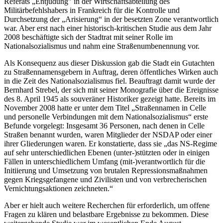
Referats „Entjudung” in der Wirtschaftsabteilung des
Militärbefehlshabers in Frankreich für die Kontrolle und
Durchsetzung der „Arisierung“ in der besetzten Zone verantwortlich
war. Aber erst nach einer historisch-kritischen Studie aus dem Jahr
2008 beschäftigte sich der Stadtrat mit seiner Rolle im
Nationalsozialismus und nahm eine Straßenumbenennung vor.
Als Konsequenz aus dieser Diskussion gab die Stadt ein Gutachten
zu Straßennamensgebern in Auftrag, deren öffentliches Wirken auch
in die Zeit des Nationalsozialismus fiel. Beauftragt damit wurde der
Bernhard Strebel, der sich mit seiner Monografie über die Ereignisse
des 8. April 1945 als souveräner Historiker gezeigt hatte. Bereits im
November 2008 hatte er unter dem Titel „Straßennamen in Celle
und personelle Verbindungen mit dem Nationalsozialismus“ erste
Befunde vorgelegt: Insgesamt 36 Personen, nach denen in Celle
Straßen benannt wurden, waren Mitglieder der NSDAP oder einer
ihrer Gliederungen waren. Er konstatierte, dass sie „das NS-Regime
auf sehr unterschiedlichen Ebenen (unter-)stützten oder in einigen
Fällen in unterschiedlichem Umfang (mit-)verantwortlich für die
Initiierung und Umsetzung von brutalen Repressionsmaßnahmen
gegen Kriegsgefangene und Zivilisten und von verbrecherischen
Vernichtungsaktionen zeichneten.“
Aber er hielt auch weitere Recherchen für erforderlich, um offene
Fragen zu klären und belastbare Ergebnisse zu bekommen. Diese