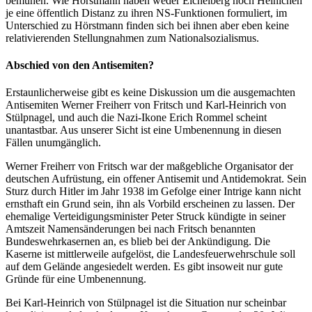
bemühen. Wie Hörstmann haben weder Eichelberg noch Heinichen
je eine öffentlich Distanz zu ihren NS-Funktionen formuliert, im
Unterschied zu Hörstmann finden sich bei ihnen aber eben keine
relativierenden Stellungnahmen zum Nationalsozialismus.
Abschied von den Antisemiten?
Erstaunlicherweise gibt es keine Diskussion um die ausgemachten
Antisemiten Werner Freiherr von Fritsch und Karl-Heinrich von
Stülpnagel, und auch die Nazi-Ikone Erich Rommel scheint
unantastbar. Aus unserer Sicht ist eine Umbenennung in diesen
Fällen unumgänglich.
Werner Freiherr von Fritsch war der maßgebliche Organisator der
deutschen Aufrüstung, ein offener Antisemit und Antidemokrat. Sein
Sturz durch Hitler im Jahr 1938 im Gefolge einer Intrige kann nicht
ernsthaft ein Grund sein, ihn als Vorbild erscheinen zu lassen. Der
ehemalige Verteidigungsminister Peter Struck kündigte in seiner
Amtszeit Namensänderungen bei nach Fritsch benannten
Bundeswehrkasernen an, es blieb bei der Ankündigung. Die
Kaserne ist mittlerweile aufgelöst, die Landesfeuerwehrschule soll
auf dem Gelände angesiedelt werden. Es gibt insoweit nur gute
Gründe für eine Umbenennung.
Bei Karl-Heinrich von Stülpnagel ist die Situation nur scheinbar