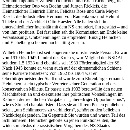
Kommunalpolitiker Wilhelm Heinichen und Erich Eichelberg, die
Heimatforscher Otto von Boehn und Jürgen Ricklefs, die
Heimatdichter Heinrich Hüner, Felicitas Rose und Carla Meyer-
Rasch, die Industriellen Hermann von Rautenkranz und Helmut
Thiele und der Architekt Otto Haesler. Alle hatten sich in
unterschiedlicher Intensität mit dem NS arrangiert, ihn gestützt – und
von ihm profitiert. Bei fast allen sah die Kommission am Ende keine
Veranlassung, Umbenennungen zu empfehlen. Einzig Heinichen
und Eichelberg scheinen noch strittig zu sein.
Wilhelm Heinichen ist seit längerem die umstrittenste Person. Er war
von 1919 bis 1945 Landrat des Kreises, war Mitglied der NSDAP
seit dem 1.5.1933 und ebenfalls seit 1933 Fördermitglied der SS.
Nach 1945 konnte er, wenn auch auf der ehrenamtlichen Schiene
seine Karriere fortsetzen: Von 1952 bis 1964 war er
Oberbürgermeister der Stadt und wurde zum Ehrenbürger ernannt.
Heinichen ist ein typischer Vertreter seiner Generation und des
konservativen Milieus. Er passte sich 1933 bereitwillig den neuen
Machthabern an und exekutierte ihre politischen Vorstellungen im
Rahmen der rechtlichen Vorgaben – „übereifriger Opportunismus“,
wie es Strebel charakterisiert. Dass sie auf ihrem Posten geblieben
seien, „um Schlimmeres zu verhindern“, gehört zu den beliebten
Nachkriegslegenden. Im Gegenteil: Sie wurden und waren Teil des
Schlimmeren. Heinichen gehörte zu jenen Funktionseliten, die
widerspruchslos die rassistischen Vorgaben des NS-Staates