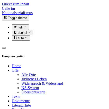
Direkt zum Inhalt
Celle im
Nationalsozialismus
Toggle theme
hell
dunkel
auto
Hauptnavigation
Home
Orte
Alle Orte
Jüdisches Leben
Widerspruch & Widerstand
NS-System
Übersichtskarte
Texte
Dokumente
Literaturliste