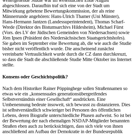
weitergehende Studie war im wesentlichen Ende August
abgeschlossen. Daraufhin traf sich eine von der Stadt um
Mitwirkung gebetene Bewertungskommission, der als reine
Männerrunde angehören: Hans-Ulrich Thamer (Uni Münster),
Hans-Hermann Jantzen (Landessuperintendent), Thomas Scharf-
Wrede (Direktor des Bistumsarchivs Hildesheim), Michael Fürst
(Vors. des LV der Jüdischen Gemeinden von Niedersachsen) sowie
Jörn Ipsen (Präsident des Niedersächsischen Staatsgerichtshofes).
Sie gaben im September eine Bewertung ab, die wie auch die Studie
bisher nicht veröffentlich wurde. Die anscheinend zunächst
vereinbarte Vertraulichkeit wurde durch die CZ dann durchkreuzt,
so dass die Stadt die abschließende Studie Mitte Oktober ins Internet
stellte.
Konsens oder Geschichtspolitik?
Nach dem Historiker Rainer Pöppinghege sollen Straßennamen so
etwas wie ein „konsensuales generationsübergreifendes
Selbstverständnis einer Gesellschaft“ ausdrücken. Eine
Umbenennung bedeute insoweit, sich bewusst zu distanzieren. Dies
ist selbstverständlich schwieriger bei Personen des öffentlichen
Lebens, deren Biografie unterschiedliche Phasen aufweist. So ist bei
der Bewertung der nach ehemaligen NSDAP-Mitglieder benannten
Straßen eben auch zu berücksichtigen, dass sich viele von ihnen
anschließend am Aufbau der Demokratie in der Bundesrepublik