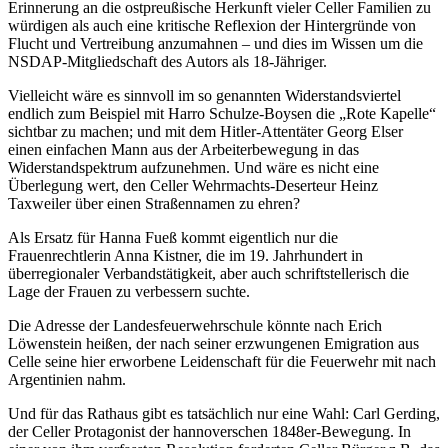
Erinnerung an die ostpreußische Herkunft vieler Celler Familien zu
würdigen als auch eine kritische Reflexion der Hintergründe von
Flucht und Vertreibung anzumahnen – und dies im Wissen um die
NSDAP-Mitgliedschaft des Autors als 18-Jähriger.
Vielleicht wäre es sinnvoll im so genannten Widerstandsviertel
endlich zum Beispiel mit Harro Schulze-Boysen die „Rote Kapelle“
sichtbar zu machen; und mit dem Hitler-Attentäter Georg Elser
einen einfachen Mann aus der Arbeiterbewegung in das
Widerstandspektrum aufzunehmen. Und wäre es nicht eine
Überlegung wert, den Celler Wehrmachts-Deserteur Heinz
Taxweiler über einen Straßennamen zu ehren?
Als Ersatz für Hanna Fueß kommt eigentlich nur die
Frauenrechtlerin Anna Kistner, die im 19. Jahrhundert in
überregionaler Verbandstätigkeit, aber auch schriftstellerisch die
Lage der Frauen zu verbessern suchte.
Die Adresse der Landesfeuerwehrschule könnte nach Erich
Löwenstein heißen, der nach seiner erzwungenen Emigration aus
Celle seine hier erworbene Leidenschaft für die Feuerwehr mit nach
Argentinien nahm.
Und für das Rathaus gibt es tatsächlich nur eine Wahl: Carl Gerding,
der Celler Protagonist der hannoverschen 1848er-Bewegung. In