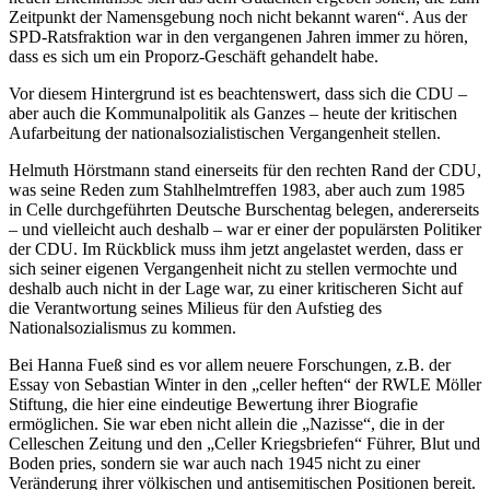
Zeitpunkt der Namensgebung noch nicht bekannt waren“. Aus der
SPD-Ratsfraktion war in den vergangenen Jahren immer zu hören,
dass es sich um ein Proporz-Geschäft gehandelt habe.
Vor diesem Hintergrund ist es beachtenswert, dass sich die CDU –
aber auch die Kommunalpolitik als Ganzes – heute der kritischen
Aufarbeitung der nationalsozialistischen Vergangenheit stellen.
Helmuth Hörstmann stand einerseits für den rechten Rand der CDU,
was seine Reden zum Stahlhelmtreffen 1983, aber auch zum 1985
in Celle durchgeführten Deutsche Burschentag belegen, andererseits
– und vielleicht auch deshalb – war er einer der populärsten Politiker
der CDU. Im Rückblick muss ihm jetzt angelastet werden, dass er
sich seiner eigenen Vergangenheit nicht zu stellen vermochte und
deshalb auch nicht in der Lage war, zu einer kritischeren Sicht auf
die Verantwortung seines Milieus für den Aufstieg des
Nationalsozialismus zu kommen.
Bei Hanna Fueß sind es vor allem neuere Forschungen, z.B. der
Essay von Sebastian Winter in den „celler heften“ der RWLE Möller
Stiftung, die hier eine eindeutige Bewertung ihrer Biografie
ermöglichen. Sie war eben nicht allein die „Nazisse“, die in der
Celleschen Zeitung und den „Celler Kriegsbriefen“ Führer, Blut und
Boden pries, sondern sie war auch nach 1945 nicht zu einer
Veränderung ihrer völkischen und antisemitischen Positionen bereit.