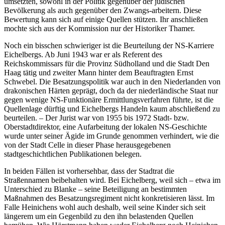
umsetzten, sowohl in der Politik gegenüber der jüdischen
Bevölkerung als auch gegenüber den Zwangs-arbeitern. Diese
Bewertung kann sich auf einige Quellen stützen. Ihr anschließen
mochte sich aus der Kommission nur der Historiker Thamer.
Noch ein bisschen schwieriger ist die Beurteilung der NS-Karriere
Eichelbergs. Ab Juni 1943 war er als Referent des
Reichskommissars für die Provinz Südholland und die Stadt Den
Haag tätig und zweiter Mann hinter dem Beauftragten Ernst
Schwebel. Die Besatzungspolitik war auch in den Niederlanden von
drakonischen Härten geprägt, doch da der niederländische Staat nur
gegen wenige NS-Funktionäre Ermittlungsverfahren führte, ist die
Quellenlage dürftig und Eichelbergs Handeln kaum abschließend zu
beurteilen. – Der Jurist war von 1955 bis 1972 Stadt- bzw.
Oberstadtdirektor, eine Aufarbeitung der lokalen NS-Geschichte
wurde unter seiner Ägide im Grunde genommen verhindert, wie die
von der Stadt Celle in dieser Phase herausgegebenen
stadtgeschichtlichen Publikationen belegen.
In beiden Fällen ist vorhersehbar, dass der Stadtrat die
Straßennamen beibehalten wird. Bei Eichelberg, weil sich – etwa im
Unterschied zu Blanke – seine Beteiligung an bestimmten
Maßnahmen des Besatzungsregiment nicht konkretisieren lässt. Im
Falle Heinichens wohl auch deshalb, weil seine Kinder sich seit
längerem um ein Gegenbild zu den ihn belastenden Quellen