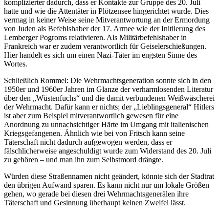
komplizierter dadurch, dass er Kontakte zur Gruppe des 20. Juli
hatte und wie die Attentäter in Plötzensee hingerichtet wurde. Dies
vermag in keiner Weise seine Mitverantwortung an der Ermordung
von Juden als Befehlshaber der 17. Armee wie der Initiierung des
Lemberger Pogroms relativieren. Als Militärbefehlshaber in
Frankreich war er zudem verantwortlich für Geiselerschießungen.
Hier handelt es sich um einen Nazi-Täter im engsten Sinne des
Wortes.
Schließlich Rommel: Die Wehrmachtsgeneration sonnte sich in den
1950er und 1960er Jahren im Glanze der verharmlosenden Literatur
über den „Wüstenfuchs“ und die damit verbundenen Weißwäscherei
der Wehrmacht. Dafür kann er nichts; der „Lieblingsgeneral“ Hitlers
ist aber zum Beispiel mitverantwortlich gewesen für eine
Anordnung zu unnachsichtiger Härte im Umgang mit italienischen
Kriegsgefangenen. Ähnlich wie bei von Fritsch kann seine
Täterschaft nicht dadurch aufgewogen werden, dass er
fälschlicherweise angeschuldigt wurde zum Widerstand des 20. Juli
zu gehören – und man ihn zum Selbstmord drängte.
Würden diese Straßennamen nicht geändert, könnte sich der Stadtrat
den übrigen Aufwand sparen. Es kann nicht nur um lokale Größen
gehen, wo gerade bei diesen drei Wehrmachtsgenerälen ihre
Täterschaft und Gesinnung überhaupt keinen Zweifel lässt.