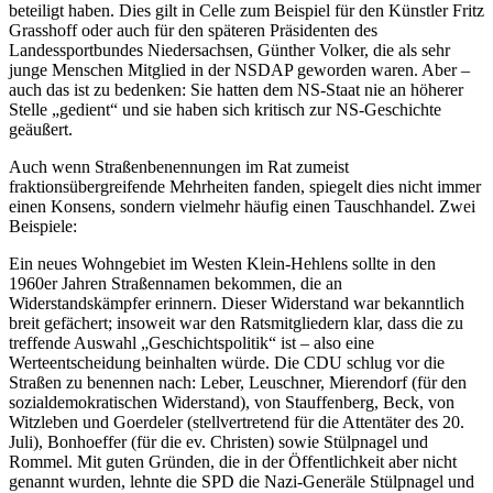
beteiligt haben. Dies gilt in Celle zum Beispiel für den Künstler Fritz
Grasshoff oder auch für den späteren Präsidenten des
Landessportbundes Niedersachsen, Günther Volker, die als sehr
junge Menschen Mitglied in der NSDAP geworden waren. Aber –
auch das ist zu bedenken: Sie hatten dem NS-Staat nie an höherer
Stelle „gedient“ und sie haben sich kritisch zur NS-Geschichte
geäußert.
Auch wenn Straßenbenennungen im Rat zumeist
fraktionsübergreifende Mehrheiten fanden, spiegelt dies nicht immer
einen Konsens, sondern vielmehr häufig einen Tauschhandel. Zwei
Beispiele:
Ein neues Wohngebiet im Westen Klein-Hehlens sollte in den
1960er Jahren Straßennamen bekommen, die an
Widerstandskämpfer erinnern. Dieser Widerstand war bekanntlich
breit gefächert; insoweit war den Ratsmitgliedern klar, dass die zu
treffende Auswahl „Geschichtspolitik“ ist – also eine
Werteentscheidung beinhalten würde. Die CDU schlug vor die
Straßen zu benennen nach: Leber, Leuschner, Mierendorf (für den
sozialdemokratischen Widerstand), von Stauffenberg, Beck, von
Witzleben und Goerdeler (stellvertretend für die Attentäter des 20.
Juli), Bonhoeffer (für die ev. Christen) sowie Stülpnagel und
Rommel. Mit guten Gründen, die in der Öffentlichkeit aber nicht
genannt wurden, lehnte die SPD die Nazi-Generäle Stülpnagel und