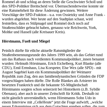
Rommel ab und schlug an deren Stelle die Geschwister Scholl und
den SPD-Politiker Breitscheid vor. Überraschenderweise konnte sie
eine Ratsmehrheit für diese Änderung gewinnen. Weitere
Vorschläge der SPD-Fraktion - u.a. von Ossietzky und Anne Frank -
wurden abgelehnt. Wer heute auf den Stadtplan schaut, wird
feststellen, dass es Stülpnagel und Rommel doch noch auf
Straßenschilder gebracht haben, genauso wie Reichwein, York,
Moltke und Hassell (alle Kreisauer Kreis).
Hörstmann, Fueß und Miegel
Peinlich dürfte für etliche aktuelle Ratsmitglieder die
Straßenbenennungsrunde des Jahres 1999 sein, als das Gebiet rund
um das Rathaus nach verdienten Kommunalpolitiker_innen benannt
wurden: Helmuth Hörstmann, Erich Eichelberg, Kurt Blanke (alle
CDU), Emil Ermshaus, Lisa Korspeter, Else Wex (alle SPD) - mit
August Sagebiel kam ein Kommunalpolitiker der Weimarer
Republik zum Zug, den aus familiendynastischen Gründen die FDP
vorgeschlagen haben dürfte. Die Rolle Blankes als Arisierer im
besetzten Frankreich und die bekannte SS-Mitgliedschaft
Hörstmanns sorgten schon seinerzeit bei Historikern (z.B. Sybille
Obenaus), aber auch in unserer Zeitschrift für Kritik. Deshalb ist
nicht gänzlich unverständlich, wenn Hörstmanns Sohn Udo in
einem Interview mit „CelleHeute“ jetzt die Frage aufwirft, „welche
neuen Erkenntnisse sich aus dem Gutachten ergeben sollen, die zum