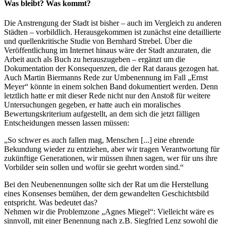
Was bleibt? Was kommt?
Die Anstrengung der Stadt ist bisher – auch im Vergleich zu anderen
Städten – vorbildlich. Herausgekommen ist zunächst eine detaillierte
und quellenkritische Studie von Bernhard Strebel. Über die
Veröffentlichung im Internet hinaus wäre der Stadt anzuraten, die
Arbeit auch als Buch zu herauszugeben – ergänzt um die
Dokumentation der Konsequenzen, die der Rat daraus gezogen hat.
Auch Martin Biermanns Rede zur Umbenennung im Fall „Ernst
Meyer“ könnte in einem solchen Band dokumentiert werden. Denn
letztlich hatte er mit dieser Rede nicht nur den Anstoß für weitere
Untersuchungen gegeben, er hatte auch ein moralisches
Bewertungskriterium aufgestellt, an dem sich die jetzt fälligen
Entscheidungen messen lassen müssen:
„So schwer es auch fallen mag, Menschen [...] eine ehrende
Bekundung wieder zu entziehen, aber wir tragen Verantwortung für
zukünftige Generationen, wir müssen ihnen sagen, wer für uns ihre
Vorbilder sein sollen und wofür sie geehrt worden sind.“
Bei den Neubenennungen sollte sich der Rat um die Herstellung
eines Konsenses bemühen, der dem gewandelten Geschichtsbild
entspricht. Was bedeutet das?
Nehmen wir die Problemzone „Agnes Miegel“: Vielleicht wäre es
sinnvoll, mit einer Benennung nach z.B. Siegfried Lenz sowohl die