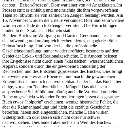
der sog. "Belsen-Prozess". Dörr war einer von 44 Angeklagten. Im
Prozess stritt er einfältig und uneinsichtig die ihm vorgeworfenen
Taten ab, obwohl sie von zahlreichen Zeugen bestätigt wurden. Am
16. November wurden die Urteile verkündet: Dörr und zehn weitere
wurden zum Tode durch Erhängen verurteilt. Die Hinrichtungen
fanden in der Strafanstalt Hameln statt.
Bei dem Buch vom Wolfgang und Carsten Gerz handelt es sich um
ein aufwendig und umfangreich recherchiertes, engagiertes Stück
Heimatforschung. Und von der hat die professionelle
Geschichtsschreibung immer wieder profitiert, besonders auf dem
Gebiet der Lokal- und Regionalgeschichte. Die Autoren belegen
ihre Er-gebnisse nicht durch einen "klassischen" wissenschaftlichen
Apparat, sondern durch die eingewobene Schilderung der
Recherchen und des Entstehungsprozesses des Buches. Dies bringt
eine weitere interessante Ebene ein und macht die gewonnenen
Erkenntnisse dann doch nachvollziehbar. Leider hat das Buch aber
einige, vor allem "handwerkliche", Mängel: Das nicht sehr
ansprechende Schriftbild und häufig auch die Wortwahl und eine
Reihe ungeschickt wirkender Formulierungen lassen das gesamte
Buch etwas "holperig" erscheinen, wenige historische Fehler, die
aber die Rahmenhandlung und nicht die erzählte Geschichte
betreffen, haben sich eingeschlichen, manche Daten wirken
widersprüchlich oder lassen sich nicht oder nur schwer
nachvollziehen. Dies ändert aber nichts am Wert des Buches.