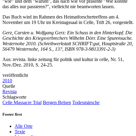
"wie" und dem "warum", das nach wie vor präsente "Wie konnte
das alles nur passieren?", vielleicht nie beantworten lassen.
Das Buch wird im Rahmen des Heimatforschertreffens am 4.
November um 19 Uhr im Kreistagssaal in Celle, Trift 26, vorgestellt.
Gerz, Carsten u. Wolfgang Gerz: Ein Schuss in den Hinterkopf. Die
Geschichte des Kriegsverbrechers Wilhelm Dörr. Eine Spurensuche.
Westernohe 2010. (Schreibwerkstatt SCHRIFT:gut, Hauptstraße 20,
56479 Westernohe, 164 S., 13?, ISBN 978-3-9813391-2-3)
Aus: revista. linke zeitung für politik und kultur in celle, Nr. 51,
Nov./Dez. 2010, S. 24-25.
veröffentlicht
2010
Quelle
Revista
Schlagworte
Celle Massacre Trial
Bergen Belsen
Todesmärsche
Footer first
Alle Orte
Texte