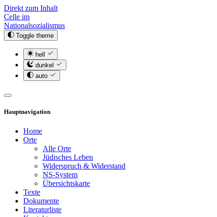
Direkt zum Inhalt
Celle im
Nationalsozialismus
Toggle theme
hell
dunkel
auto
Hauptnavigation
Home
Orte
Alle Orte
Jüdisches Leben
Widerspruch & Widerstand
NS-System
Übersichtskarte
Texte
Dokumente
Literaturliste