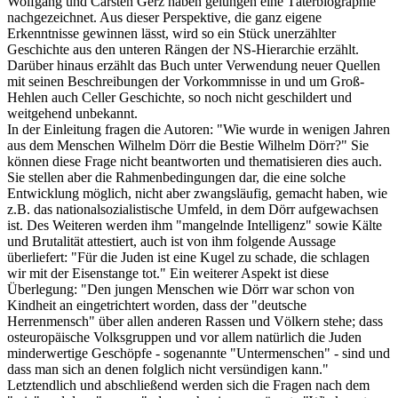
Wolfgang und Carsten Gerz haben gelungen eine Täterbiographie
nachgezeichnet. Aus dieser Perspektive, die ganz eigene
Erkenntnisse gewinnen lässt, wird so ein Stück unerzählter
Geschichte aus den unteren Rängen der NS-Hierarchie erzählt.
Darüber hinaus erzählt das Buch unter Verwendung neuer Quellen
mit seinen Beschreibungen der Vorkommnisse in und um Groß-
Hehlen auch Celler Geschichte, so noch nicht geschildert und
weitgehend unbekannt.
In der Einleitung fragen die Autoren: "Wie wurde in wenigen Jahren
aus dem Menschen Wilhelm Dörr die Bestie Wilhelm Dörr?" Sie
können diese Frage nicht beantworten und thematisieren dies auch.
Sie stellen aber die Rahmenbedingungen dar, die eine solche
Entwicklung möglich, nicht aber zwangsläufig, gemacht haben, wie
z.B. das nationalsozialistische Umfeld, in dem Dörr aufgewachsen
ist. Des Weiteren werden ihm "mangelnde Intelligenz" sowie Kälte
und Brutalität attestiert, auch ist von ihm folgende Aussage
überliefert: "Für die Juden ist eine Kugel zu schade, die schlagen
wir mit der Eisenstange tot." Ein weiterer Aspekt ist diese
Überlegung: "Den jungen Menschen wie Dörr war schon von
Kindheit an eingetrichtert worden, dass der "deutsche
Herrenmensch" über allen anderen Rassen und Völkern stehe; dass
osteuropäische Volksgruppen und vor allem natürlich die Juden
minderwertige Geschöpfe - sogenannte "Untermenschen" - sind und
dass man sich an denen folglich nicht versündigen kann."
Letztendlich und abschließend werden sich die Fragen nach dem