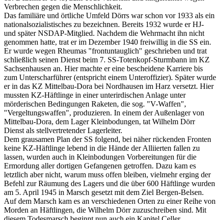
Verbrechen gegen die Menschlichkeit.
Das familiäre und örtliche Umfeld Dörrs war schon vor 1933 als ein
nationalsozialistisches zu bezeichnen. Bereits 1932 wurde er HJ-
und später NSDAP-Mitglied. Nachdem die Wehrmacht ihn nicht
genommen hatte, trat er im Dezember 1940 freiwillig in die SS ein.
Er wurde wegen Rheumas "frontuntauglich" geschrieben und trat
schließlich seinen Dienst beim 7. SS-Totenkopf-Sturmbann im KZ
Sachsenhausen an. Hier machte er eine bescheidene Karriere bis
zum Unterscharführer (entspricht einem Unteroffizier). Später wurde
er in das KZ Mittelbau-Dora bei Nordhausen im Harz versetzt. Hier
mussten KZ-Häftlinge in einer unterirdischen Anlage unter
mörderischen Bedingungen Raketen, die sog. "V-Waffen",
"Vergeltungswaffen", produzieren. In einem der Außenlager von
Mittelbau-Dora, dem Lager Kleinbodungen, tat Wilhelm Dörr
Dienst als stellvertretender Lagerleiter.
Dem grausamen Plan der SS folgend, bei näher rückenden Fronten
keine KZ-Häftlinge lebend in die Hände der Alliierten fallen zu
lassen, wurden auch in Kleinbodungen Vorbereitungen für die
Ermordung aller dortigen Gefangenen getroffen. Dazu kam es
letztlich aber nicht, warum muss offen bleiben, vielmehr erging der
Befehl zur Räumung des Lagers und die über 600 Häftlinge wurden
am 5. April 1945 in Marsch gesetzt mit dem Ziel Bergen-Belsen.
Auf dem Marsch kam es an verschiedenen Orten zu einer Reihe von
Morden an Häftlingen, die Wilhelm Dörr zuzuschreiben sind. Mit
diesem Todesmarsch beginnt nun auch ein Kapitel Celler