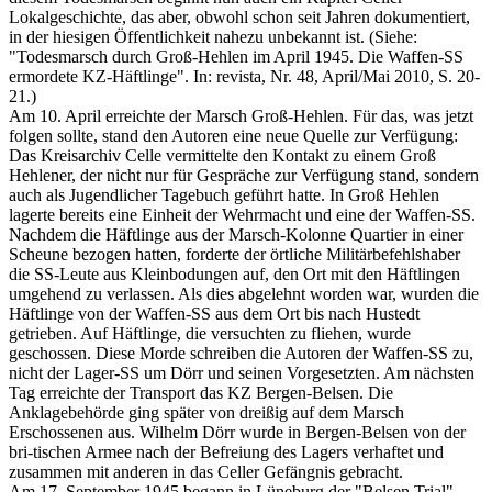
Lokalgeschichte, das aber, obwohl schon seit Jahren dokumentiert,
in der hiesigen Öffentlichkeit nahezu unbekannt ist. (Siehe:
"Todesmarsch durch Groß-Hehlen im April 1945. Die Waffen-SS
ermordete KZ-Häftlinge". In: revista, Nr. 48, April/Mai 2010, S. 20-
21.)
Am 10. April erreichte der Marsch Groß-Hehlen. Für das, was jetzt
folgen sollte, stand den Autoren eine neue Quelle zur Verfügung:
Das Kreisarchiv Celle vermittelte den Kontakt zu einem Groß
Hehlener, der nicht nur für Gespräche zur Verfügung stand, sondern
auch als Jugendlicher Tagebuch geführt hatte. In Groß Hehlen
lagerte bereits eine Einheit der Wehrmacht und eine der Waffen-SS.
Nachdem die Häftlinge aus der Marsch-Kolonne Quartier in einer
Scheune bezogen hatten, forderte der örtliche Militärbefehlshaber
die SS-Leute aus Kleinbodungen auf, den Ort mit den Häftlingen
umgehend zu verlassen. Als dies abgelehnt worden war, wurden die
Häftlinge von der Waffen-SS aus dem Ort bis nach Hustedt
getrieben. Auf Häftlinge, die versuchten zu fliehen, wurde
geschossen. Diese Morde schreiben die Autoren der Waffen-SS zu,
nicht der Lager-SS um Dörr und seinen Vorgesetzten. Am nächsten
Tag erreichte der Transport das KZ Bergen-Belsen. Die
Anklagebehörde ging später von dreißig auf dem Marsch
Erschossenen aus. Wilhelm Dörr wurde in Bergen-Belsen von der
bri-tischen Armee nach der Befreiung des Lagers verhaftet und
zusammen mit anderen in das Celler Gefängnis gebracht.
Am 17. September 1945 begann in Lüneburg der "Belsen Trial",