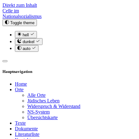
Direkt zum Inhalt
Celle im
Nationalsozialismus
Toggle theme
hell
dunkel
auto
Hauptnavigation
Home
Orte
Alle Orte
Jüdisches Leben
Widerspruch & Widerstand
NS-System
Übersichtskarte
Texte
Dokumente
Literaturliste