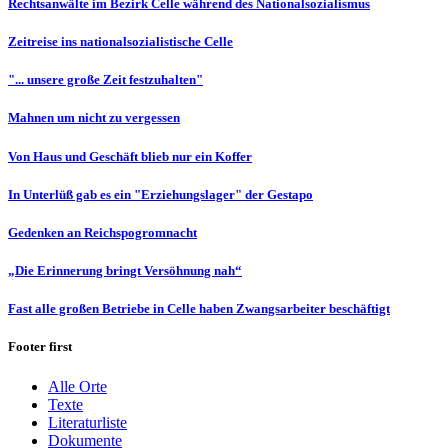
Rechtsanwälte im Bezirk Celle während des Nationalsozialismus
Zeitreise ins nationalsozialistische Celle
"... unsere große Zeit festzuhalten"
Mahnen um nicht zu vergessen
Von Haus und Geschäft blieb nur ein Koffer
In Unterlüß gab es ein "Erziehungslager" der Gestapo
Gedenken an Reichspogromnacht
„Die Erinnerung bringt Versöhnung nah“
Fast alle großen Betriebe in Celle haben Zwangsarbeiter beschäftigt
Footer first
Alle Orte
Texte
Literaturliste
Dokumente