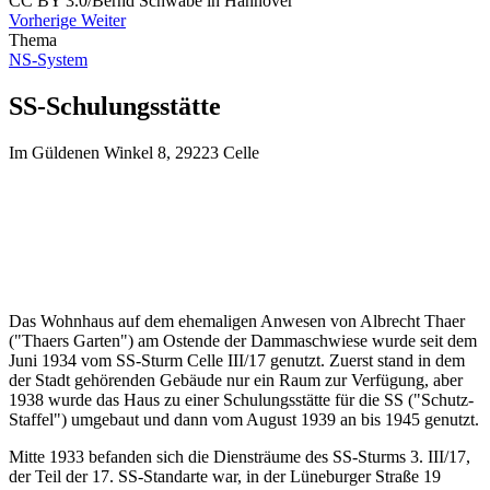
CC BY 3.0/Bernd Schwabe in Hannover
Vorherige
Weiter
Thema
NS-System
SS-Schulungsstätte
Im Güldenen Winkel 8, 29223 Celle
Das Wohnhaus auf dem ehemaligen Anwesen von Albrecht Thaer
("Thaers Garten") am Ostende der Dammaschwiese wurde seit dem
Juni 1934 vom SS-Sturm Celle III/17 genutzt. Zuerst stand in dem
der Stadt gehörenden Gebäude nur ein Raum zur Verfügung, aber
1938 wurde das Haus zu einer Schulungsstätte für die SS ("Schutz-
Staffel") umgebaut und dann vom August 1939 an bis 1945 genutzt.
Mitte 1933 befanden sich die Diensträume des SS-Sturms 3. III/17,
der Teil der 17. SS-Standarte war, in der Lüneburger Straße 19