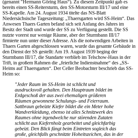
(genannt "Hermann Göring Haus“). Zu diesem Zeitpunkt gab es
bereits einen SS-Reitersturm, den SS-Motorsturm III/17 und eine
SS-Kapelle. Am 24. August 1934 titelte das NS-Blatt
Niedersächsische Tageszeitung: „Thaersgarten wird SS-Heim“. Das
Anwesen Thaers Garten befand sich seit Anfang des Jahres im
Besitz der Stadt und wurde der SS zu Verfügung gestellt. Die SS
nutzte vorerst nur wenige Räume, aber der Sturmbann III/17
firmierte nun unter dieser Adresse. Als die notwendigen Arbeiten in
Thaers Garten abgeschlossen waren, wurde das gesamte Gebäude in
den Dienst der SS gestellt: Am 19. August 1939 beging der
Sturmbann III/17, die Standarte verblieb im Telschow-Haus in der
Trift, in großem Rahmen die „feierliche Indienstnahme“ des „SS-
Heims auf Thaersgarten“. Der Celler Beobachter beschrieb das SS-
Heim so:
"Jeder Raum im SS-Heim ist schlicht und
ausdrucksvoll gehalten. Den Hauptraum bildet im
Erdgeschoß der aus zwei ehemaligen größeren
Räumen gewonnene Schulungs- und Feierraum.
Sattbraun gebeizte Kiefer bildet die ein Meter hohe
Wandverkleidung, ebenso ist alles Schnitzwerk des
Raumes ohne irgendwelche nur störenden Zutaten
schlicht aus Kiefernholz gearbeitet und gleichfarbig
gebeizt. Den Blick fängt beim Eintreten sogleich das
große, gleichfalls geschnitzte Hoheitszeichen, das in der