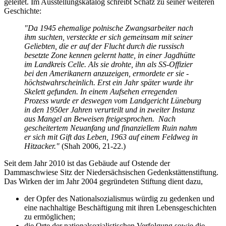
geleitet. Im Ausstellungskatalog schreibt Schatz zu seiner weiteren
Geschichte:
"Da 1945 ehemalige polnische Zwangsarbeiter nach
ihm suchten, versteckte er sich gemeinsam mit seiner
Geliebten, die er auf der Flucht durch die russisch
besetzte Zone kennen gelernt hatte, in einer Jagdhütte
im Landkreis Celle. Als sie drohte, ihn als SS-Offizier
bei den Amerikanern anzuzeigen, ermordete er sie -
höchstwahrscheinlich. Erst ein Jahr später wurde ihr
Skelett gefunden. In einem Aufsehen erregenden
Prozess wurde er deswegen vom Landgericht Lüneburg
in den 1950er Jahren verurteilt und in zweiter Instanz
aus Mangel an Beweisen freigesprochen. Nach
gescheitertem Neuanfang und finanziellem Ruin nahm
er sich mit Gift das Leben, 1963 auf einem Feldweg in
Hitzacker."
(Shah 2006, 21-22.)
Seit dem Jahr 2010 ist das Gebäude auf Ostende der
Dammaschwiese Sitz der Niedersächsischen Gedenkstättenstiftung.
Das Wirken der im Jahr 2004 gegründeten Stiftung dient dazu,
der Opfer des Nationalsozialismus würdig zu gedenken und
eine nachhaltige Beschäftigung mit ihren Lebensgeschichten
zu ermöglichen;
die Orte der nationalsozialistischen Verfolgung sowie die