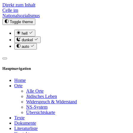
Direkt zum Inhalt
Celle im
Nationalsozialismus
Toggle theme
hell
dunkel
auto
Hauptnavigation
Home
Orte
Alle Orte
Jüdisches Leben
Widerspruch & Widerstand
NS-System
Übersichtskarte
Texte
Dokumente
Literaturliste