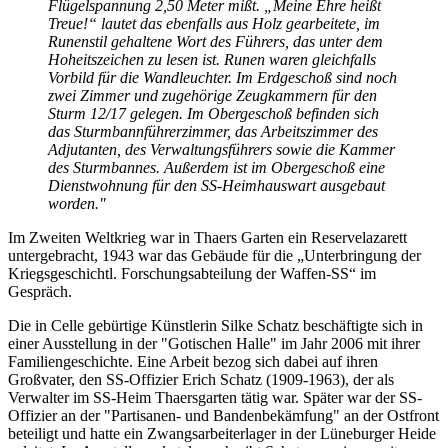
Flügelspannung 2,50 Meter mißt. „Meine Ehre heißt
Treue!“ lautet das ebenfalls aus Holz gearbeitete, im
Runenstil gehaltene Wort des Führers, das unter dem
Hoheitszeichen zu lesen ist. Runen waren gleichfalls
Vorbild für die Wandleuchter. Im Erdgeschoß sind noch
zwei Zimmer und zugehörige Zeugkammern für den
Sturm 12/17 gelegen. Im Obergeschoß befinden sich
das Sturmbannführerzimmer, das Arbeitszimmer des
Adjutanten, des Verwaltungsführers sowie die Kammer
des Sturmbannes. Außerdem ist im Obergeschoß eine
Dienstwohnung für den SS-Heimhauswart ausgebaut
worden."
Im Zweiten Weltkrieg war in Thaers Garten ein Reservelazarett
untergebracht, 1943 war das Gebäude für die „Unterbringung der
Kriegsgeschichtl. Forschungsabteilung der Waffen-SS“ im
Gespräch.
Die in Celle gebürtige Künstlerin Silke Schatz beschäftigte sich in
einer Ausstellung in der "Gotischen Halle" im Jahr 2006 mit ihrer
Familiengeschichte. Eine Arbeit bezog sich dabei auf ihren
Großvater, den SS-Offizier Erich Schatz (1909-1963), der als
Verwalter im SS-Heim Thaersgarten tätig war. Später war der SS-
Offizier an der "Partisanen- und Bandenbekämfung" an der Ostfront
beteiligt und hatte ein Zwangsarbeiterlager in der Lüneburger Heide