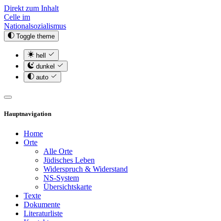
Direkt zum Inhalt
Celle im
Nationalsozialismus
Toggle theme
hell
dunkel
auto
Hauptnavigation
Home
Orte
Alle Orte
Jüdisches Leben
Widerspruch & Widerstand
NS-System
Übersichtskarte
Texte
Dokumente
Literaturliste