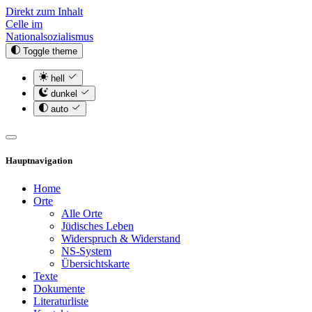
Direkt zum Inhalt
Celle im
Nationalsozialismus
Toggle theme
hell
dunkel
auto
Hauptnavigation
Home
Orte
Alle Orte
Jüdisches Leben
Widerspruch & Widerstand
NS-System
Übersichtskarte
Texte
Dokumente
Literaturliste