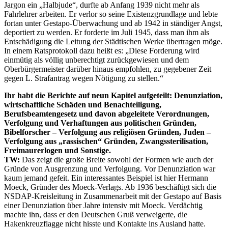
Jargon ein „Halbjude“, durfte ab Anfang 1939 nicht mehr als
Fahrlehrer arbeiten. Er verlor so seine Existenzgrundlage und lebte
fortan unter Gestapo-Überwachung und ab 1942 in ständiger Angst,
deportiert zu werden. Er forderte im Juli 1945, dass man ihm als
Entschädigung die Leitung der Städtischen Werke übertragen möge.
In einem Ratsprotokoll dazu heißt es: „Diese Forderung wird
einmütig als völlig unberechtigt zurückgewiesen und dem
Oberbürgermeister darüber hinaus empfohlen, zu gegebener Zeit
gegen L. Strafantrag wegen Nötigung zu stellen.“
Ihr habt die Berichte auf neun Kapitel aufgeteilt: Denunziation,
wirtschaftliche Schäden und Benachteiligung,
Berufsbeamtengesetz und davon abgeleitete Verordnungen,
Verfolgung und Verhaftungen aus politischen Gründen,
Bibelforscher – Verfolgung aus religiösen Gründen, Juden –
Verfolgung aus „rassischen“ Gründen, Zwangssterilisation,
Freimaurerlogen und Sonstige.
TW:
Das zeigt die große Breite sowohl der Formen wie auch der
Gründe von Ausgrenzung und Verfolgung. Vor Denunziation war
kaum jemand gefeit. Ein interessantes Beispiel ist hier Hermann
Moeck, Gründer des Moeck-Verlags. Ab 1936 beschäftigt sich die
NSDAP-Kreisleitung in Zusammenarbeit mit der Gestapo auf Basis
einer Denunziation über Jahre intensiv mit Moeck. Verdächtig
machte ihn, dass er den Deutschen Gruß verweigerte, die
Hakenkreuzflagge nicht hisste und Kontakte ins Ausland hatte.