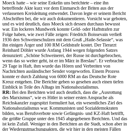
Moeck hatte – wie seine Enkelin uns berichtete – eine ihn
betreffende Akte kurz vor dem Einmarsch der Briten aus der
verlassenen Kreisleitung entwendet. Davon legte er seinem Bericht
Abschriften bei, die wir auch dokumentieren. Vorsicht war geboten,
und es wird deutlich, dass Moeck sich dessen durchaus bewusst
war. Ein lockeres Mundwerk konnte Geld- oder Haftstrafen zur
Folge haben, wie zwei Fälle zeigen: Friedrich Boissevain verließ
1936 den Schweineschulzen mit dem Gruß „Haile-Selassie“, was
ihn einigen Ärger und 100 RM Geldstrafe kostet. Der Tierarzt
Reinhard Döhler wurde Anfang 1944 wegen folgenden Satzes
denunziert: „Schöne Schweinerei, der Russe ist durchgebrochen,
wenn das so weiter geht, ist er im März in Breslau“. Er verbrachte
29 Tage in Haft, ihm wurde das Hören und Verbreiten von
Nachrichten ausländischer Sender vorgeworfen. Einem Prozess
konnte er durch Zahlung von 6000 RM an das Deutsche Rote
Kreuz entgehen. Die Berichte geben so gesehen auch einen tiefen
Einblick in Teile des Alltags im Nationalsozialismus.
RR:
Bei den Berichten wird auch deutlich, dass die „Ausrottung
des Marxismus“, wie es Hitler in seiner ersten Ansprache als
Reichskanzler zugespitzt formuliert hat, ein wesentliches Ziel des
Nationalsozialismus war. Kommunisten und Sozialdemokraten
bilden, was Berufsverbote sowie Gefängnis- und KZ-Haft betrifft,
die größte Gruppe unter den 1945 abgegebenen Berichten. Und das
ist kein Zufall. Weniger in den Berichten an die Stadt, schon aber in
der Wiedergutmachungsakten, die wir hier in den meisten Fällen