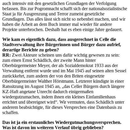
auch intensiv mit den gesetzlichen Grundlagen der Verfolgung
befassen. Bis zur Pogromnacht schafft sich der nationalsozialistische
Staat ja für Ausgrenzung und Terror zumeist gesetzliche
Grundlagen. Das alles lässt sich nicht so nebenbei machen, und wir
haben die Arbeit an dem Buch immer mal wieder für andere
Projekte unterbrochen. Deshalb hat es eben einige Jahre gedauert.
Wie kam es eigentlich dazu, dass ausgerechnet in Celle die
Stadtverwaltung ihre Bürgerinnen und Bürger dazu aufrief,
derartige Berichte zu geben?
RR:
Zwei Akteure scheinen uns dafür wichtig gewesen zu sein:
zum einen Ernst Schädlich, der zweite Mann hinter
Oberbürgermeister Meyer, der als Sozialdemokrat 1933 aus der
Verwaltung entfernt wurde und im Mai 1945 auf seinen alten Sessel
zurückkehrt, zum andern der von den Briten eingesetzte
Oberbürgermeister Walther Hörstmann. Letzterer kündigte in einer
Ratssitzung im August 1945 an, „das Celler Bürgern durch längere
KZ-Haft angetane Unrecht dadurch einigermaßen
wiedergutzumachen, indem ihnen ein kleines Einfamilienhaus
errichtet und übereignet wird“. Wir vermuten, dass Schädlich unter
anderem beabsichtigte, für dieses Versprechen eine Datenbasis zu
schaffen.
Das ist ja ein erstaunliches Wiedergutmachungsversprechen.
Was ist davon im weiteren Verlauf übrig geblieben?