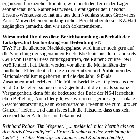
ergänzend hinzuziehen konnten, wird auch der Terror der Lager
sehr anschaulich. Rainer Marwedel, Herausgeber der Theodor-
Lessing-Werkausgabe, hat uns aus dem Nachlass seines Großvaters
Adolf Marwedel einen umfangreichen Bericht über dessen KZ-Haft
zugänglich gemacht, den wir auch dokumentieren.
Wieso meint Ihr, dass diese Berichtsammlung außerhalb der
Lokalgeschichtsschreibung von Bedeutung ist?
TW:
Für die allererste Nachkriegsphase wird immer noch gern auf
die Sammlung der sogenannten Erlebnisberichte aus dem Landkreis
Celle von Hanna Fuess zurückgegriffen, die Rainer Schulze 1991
veröffentlicht hat. Darin werden vor allem die Mentalitäten der
ländlichen Eliten deutlich, die zu den Stützen und Profiteuren des
Nationalsozialismus gehörten und die das Jahr 1945 als
Zusammenbruch erlebten. Die frühen Berichte von Opfern aus der
Stadt Celle liefern so auch ein Gegenbild auf die damals so nahe
Vergangenheit, denn für sie bedeutete das Ende der NS-Herrschaft
eben Befreiung. Auch hier gilt, was wir immer gerne sagen: Lokale
Geschichtsforschung kann exemplarische Erkenntnisse zum „großen
Ganzen“ liefern. Und dann ist es halt die Tatsache, dass uns kein
vergleichbarer Aktenbestand bekannt ist.
Reinhard Rohde, Tim Wegener: „... melde ich mich hiermit als von
den Nazis Geschädigter“ - Frühe Berichte von der Verfolgung in
Celle“ (= Celler Beiträge zur Landes- und Kulturgeschichte),