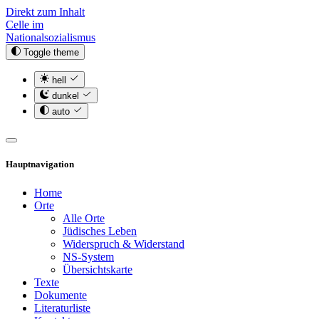
Direkt zum Inhalt
Celle im
Nationalsozialismus
Toggle theme
hell
dunkel
auto
Hauptnavigation
Home
Orte
Alle Orte
Jüdisches Leben
Widerspruch & Widerstand
NS-System
Übersichtskarte
Texte
Dokumente
Literaturliste