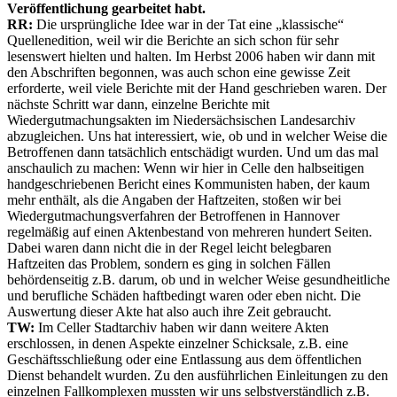
Veröffentlichung gearbeitet habt.
RR:
Die ursprüngliche Idee war in der Tat eine „klassische“
Quellenedition, weil wir die Berichte an sich schon für sehr
lesenswert hielten und halten. Im Herbst 2006 haben wir dann mit
den Abschriften begonnen, was auch schon eine gewisse Zeit
erforderte, weil viele Berichte mit der Hand geschrieben waren. Der
nächste Schritt war dann, einzelne Berichte mit
Wiedergutmachungsakten im Niedersächsischen Landesarchiv
abzugleichen. Uns hat interessiert, wie, ob und in welcher Weise die
Betroffenen dann tatsächlich entschädigt wurden. Und um das mal
anschaulich zu machen: Wenn wir hier in Celle den halbseitigen
handgeschriebenen Bericht eines Kommunisten haben, der kaum
mehr enthält, als die Angaben der Haftzeiten, stoßen wir bei
Wiedergutmachungsverfahren der Betroffenen in Hannover
regelmäßig auf einen Aktenbestand von mehreren hundert Seiten.
Dabei waren dann nicht die in der Regel leicht belegbaren
Haftzeiten das Problem, sondern es ging in solchen Fällen
behördenseitig z.B. darum, ob und in welcher Weise gesundheitliche
und berufliche Schäden haftbedingt waren oder eben nicht. Die
Auswertung dieser Akte hat also auch ihre Zeit gebraucht.
TW:
Im Celler Stadtarchiv haben wir dann weitere Akten
erschlossen, in denen Aspekte einzelner Schicksale, z.B. eine
Geschäftsschließung oder eine Entlassung aus dem öffentlichen
Dienst behandelt wurden. Zu den ausführlichen Einleitungen zu den
einzelnen Fallkomplexen mussten wir uns selbstverständlich z.B.