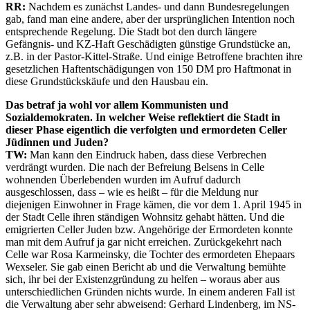
RR:
Nachdem es zunächst Landes- und dann Bundesregelungen
gab, fand man eine andere, aber der ursprünglichen Intention noch
entsprechende Regelung. Die Stadt bot den durch längere
Gefängnis- und KZ-Haft Geschädigten günstige Grundstücke an,
z.B. in der Pastor-Kittel-Straße. Und einige Betroffene brachten ihre
gesetzlichen Haftentschädigungen von 150 DM pro Haftmonat in
diese Grundstückskäufe und den Hausbau ein.
Das betraf ja wohl vor allem Kommunisten und
Sozialdemokraten. In welcher Weise reflektiert die Stadt in
dieser Phase eigentlich die verfolgten und ermordeten Celler
Jüdinnen und Juden?
TW:
Man kann den Eindruck haben, dass diese Verbrechen
verdrängt wurden. Die nach der Befreiung Belsens in Celle
wohnenden Überlebenden wurden im Aufruf dadurch
ausgeschlossen, dass – wie es heißt – für die Meldung nur
diejenigen Einwohner in Frage kämen, die vor dem 1. April 1945 in
der Stadt Celle ihren ständigen Wohnsitz gehabt hätten. Und die
emigrierten Celler Juden bzw. Angehörige der Ermordeten konnte
man mit dem Aufruf ja gar nicht erreichen. Zurückgekehrt nach
Celle war Rosa Karmeinsky, die Tochter des ermordeten Ehepaars
Wexseler. Sie gab einen Bericht ab und die Verwaltung bemühte
sich, ihr bei der Existenzgründung zu helfen – woraus aber aus
unterschiedlichen Gründen nichts wurde. In einem anderen Fall ist
die Verwaltung aber sehr abweisend: Gerhard Lindenberg, im NS-