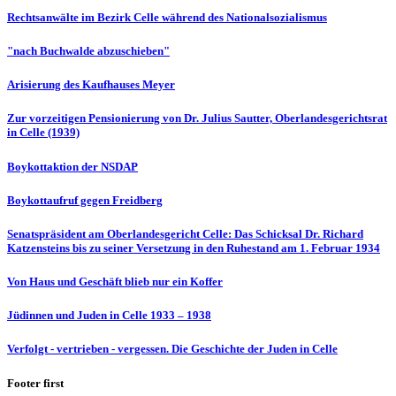
Rechtsanwälte im Bezirk Celle während des Nationalsozialismus
"nach Buchwalde abzuschieben"
Arisierung des Kaufhauses Meyer
Zur vorzeitigen Pensionierung von Dr. Julius Sautter, Oberlandesgerichtsrat
in Celle (1939)
Boykottaktion der NSDAP
Boykottaufruf gegen Freidberg
Senatspräsident am Oberlandesgericht Celle: Das Schicksal Dr. Richard
Katzensteins bis zu seiner Versetzung in den Ruhestand am 1. Februar 1934
Von Haus und Geschäft blieb nur ein Koffer
Jüdinnen und Juden in Celle 1933 – 1938
Verfolgt - vertrieben - vergessen. Die Geschichte der Juden in Celle
Footer first