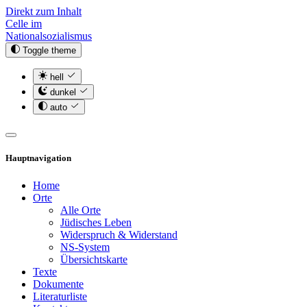
Direkt zum Inhalt
Celle im
Nationalsozialismus
Toggle theme
hell
dunkel
auto
Hauptnavigation
Home
Orte
Alle Orte
Jüdisches Leben
Widerspruch & Widerstand
NS-System
Übersichtskarte
Texte
Dokumente
Literaturliste