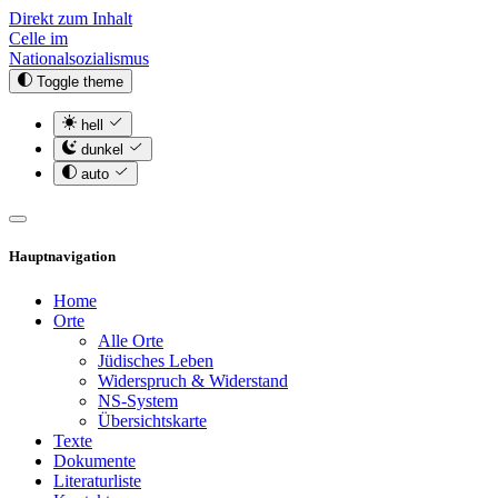
Direkt zum Inhalt
Celle im
Nationalsozialismus
Toggle theme
hell
dunkel
auto
Hauptnavigation
Home
Orte
Alle Orte
Jüdisches Leben
Widerspruch & Widerstand
NS-System
Übersichtskarte
Texte
Dokumente
Literaturliste