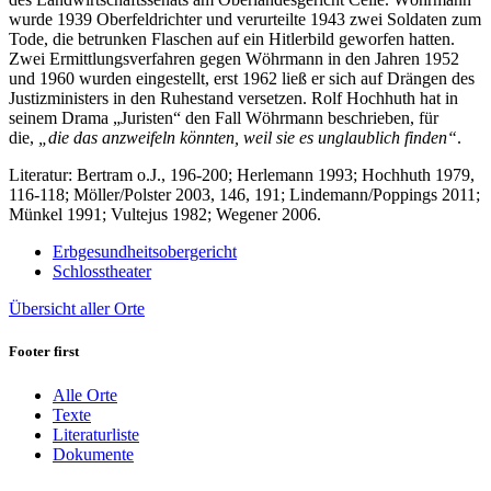
wurde 1939 Oberfeldrichter und verurteilte 1943 zwei Soldaten zum
Tode, die betrunken Flaschen auf ein Hitlerbild geworfen hatten.
Zwei Ermittlungsverfahren gegen Wöhrmann in den Jahren 1952
und 1960 wurden eingestellt, erst 1962 ließ er sich auf Drängen des
Justizministers in den Ruhestand versetzen. Rolf Hochhuth hat in
seinem Drama „Juristen“ den Fall Wöhrmann beschrieben, für
die,
„die das anzweifeln könnten, weil sie es unglaublich finden“
.
Literatur: Bertram o.J., 196-200; Herlemann 1993; Hochhuth 1979,
116-118; Möller/Polster 2003, 146, 191; Lindemann/Poppings 2011;
Münkel 1991; Vultejus 1982; Wegener 2006.
Erbgesundheitsobergericht
Schlosstheater
Übersicht aller Orte
Footer first
Alle Orte
Texte
Literaturliste
Dokumente