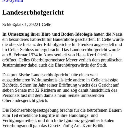
NS-System
Landeserbhofgericht
Schloßplatz 1, 29221 Celle
In Umsetzung ihrer Blut- und Boden-Ideologie
hatten die Nazis
ein besonderes Erbrecht für Bauernhöfe geschaffen. In Celle wurde
die oberste Instanz der Erbhofgerichte für Preußen angesiedelt und
im Celler Schloss untergebracht. Das Landeserbhofgericht wurde
am 8. Februar 1934 in Anwesenheit von Hans Kerrl feierlich
eröffnet. Celles Oberbürgermeister Meyer verlieh dem preußischen
Justizminister dabei auch die Ehrenbürgerwürde der Stadt.
Das preußische Landeserbhofgericht hatte einen weit
ausgedehnteren Wirkungskreis als jede andere in Celle ansässige
Behörde. Schon im Jahr seiner Eröffnung wuchs das Gericht auf
sieben Senate mit 32 Richtern an und zog damit hinsichtlich des
Personals fast mit dem damals neun Senate umfassenden
Oberlandesgericht gleich.
Die Reichserbhofgesetzgebung brachte für die betroffenen Bauern
zum Teil erhebliche Eingriffe in ihre Handlungs- und
Verfügungsfreiheit, und durch die Ignoranz gegenüber lokalen
Vererbungsmodi gab das Gesetz häufig Anlaß zur Kritik.