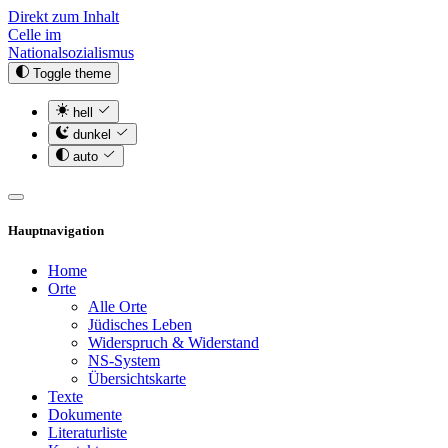
Direkt zum Inhalt
Celle im
Nationalsozialismus
Toggle theme
hell
dunkel
auto
Hauptnavigation
Home
Orte
Alle Orte
Jüdisches Leben
Widerspruch & Widerstand
NS-System
Übersichtskarte
Texte
Dokumente
Literaturliste