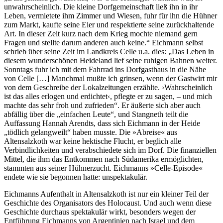
unwahrscheinlich. Die kleine Dorfgemeinschaft ließ ihn in ihr
Leben, vermietete ihm Zimmer und Wiesen, fuhr für ihn die Hühner
zum Markt, kaufte seine Eier und respektierte seine zurückhaltende
Art. In dieser Zeit kurz nach dem Krieg mochte niemand gern
Fragen und stellte darum anderen auch keine.“ Eichmann selbst
schrieb über seine Zeit im Landkreis Celle u.a. dies: „Das Leben in
diesem wunderschönen Heideland lief seine ruhigen Bahnen weiter.
Sonntags fuhr ich mit dem Fahrrad ins Dorfgasthaus in die Nähe
von Celle […] Manchmal mußte ich grinsen, wenn der Gastwirt mir
von dem Geschreibe der Lokalzeitungen erzählte. ›Wahrscheinlich
ist das alles erlogen und erdichtet‹, pflegte er zu sagen, – und mich
machte das sehr froh und zufrieden“. Er äußerte sich aber auch
abfällig über die „einfachen Leute“, und Stangneth teilt die
Auffassung Hannah Arendts, dass sich Eichmann in der Heide
„tödlich gelangweilt“ haben musste. Die »Abreise« aus
Altensalzkoth war keine hektische Flucht, er beglich alle
Verbindlichkeiten und verabschiedete sich im Dorf. Die finanziellen
Mittel, die ihm das Entkommen nach Südamerika ermöglichten,
stammten aus seiner Hühnerzucht. Eichmanns »Celle-Episode«
endete wie sie begonnen hatte: unspektakulär.
Eichmanns Aufenthalt in Altensalzkoth ist nur ein kleiner Teil der
Geschichte des Organisators des Holocaust. Und auch wenn diese
Geschichte durchaus spektakulär wirkt, besonders wegen der
Entführung Eichmanns von Argentinien nach Israel und dem