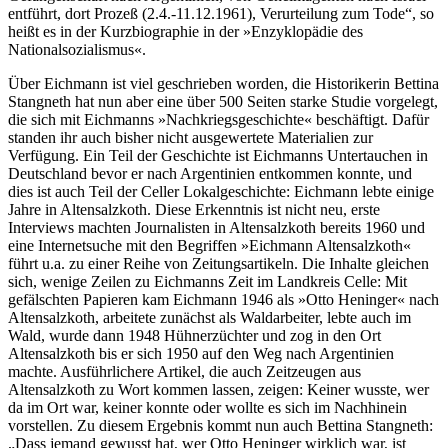
entführt, dort Prozeß (2.4.-11.12.1961), Verurteilung zum Tode“, so
heißt es in der Kurzbiographie in der »Enzyklopädie des
Nationalsozialismus«.
Über Eichmann ist viel geschrieben worden, die Historikerin Bettina
Stangneth hat nun aber eine über 500 Seiten starke Studie vorgelegt,
die sich mit Eichmanns »Nachkriegsgeschichte« beschäftigt. Dafür
standen ihr auch bisher nicht ausgewertete Materialien zur
Verfügung. Ein Teil der Geschichte ist Eichmanns Untertauchen in
Deutschland bevor er nach Argentinien entkommen konnte, und
dies ist auch Teil der Celler Lokalgeschichte: Eichmann lebte einige
Jahre in Altensalzkoth. Diese Erkenntnis ist nicht neu, erste
Interviews machten Journalisten in Altensalzkoth bereits 1960 und
eine Internetsuche mit den Begriffen »Eichmann Altensalzkoth«
führt u.a. zu einer Reihe von Zeitungsartikeln. Die Inhalte gleichen
sich, wenige Zeilen zu Eichmanns Zeit im Landkreis Celle: Mit
gefälschten Papieren kam Eichmann 1946 als »Otto Heninger« nach
Altensalzkoth, arbeitete zunächst als Waldarbeiter, lebte auch im
Wald, wurde dann 1948 Hühnerzüchter und zog in den Ort
Altensalzkoth bis er sich 1950 auf den Weg nach Argentinien
machte. Ausführlichere Artikel, die auch Zeitzeugen aus
Altensalzkoth zu Wort kommen lassen, zeigen: Keiner wusste, wer
da im Ort war, keiner konnte oder wollte es sich im Nachhinein
vorstellen. Zu diesem Ergebnis kommt nun auch Bettina Stangneth:
„Dass jemand gewusst hat, wer Otto Heninger wirklich war, ist